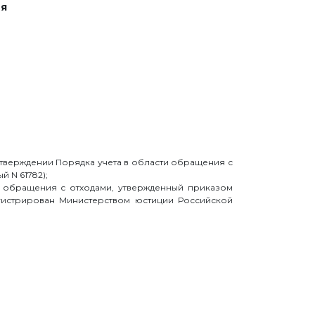
ия
утверждении Порядка учета в области обращения с
 N 61782);
и обращения с отходами, утвержденный приказом
гистрирован Министерством юстиции Российской