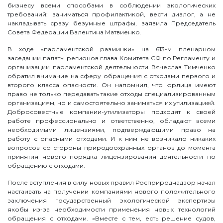
бизнесу всеми способами в соблюдении экологических
требований: заниматься профилактикой, вести диалог, а не
накладывать сразу безумные штрафы, заявила Председатель
Совета Федерации Валентина Матвиенко.
В ходе «парламентской разминки» на 613-м пленарном
заседании палаты регионов глава Комитета СФ по Регламенту и
организации парламентской деятельности Вячеслав Тимченко
обратил внимание на сферу обращения с отходами первого и
второго класса опасности. Он напомнил, что юрлица имеют
право не только передавать такие отходы специализированным
организациям, но и самостоятельно заниматься их утилизацией.
Добросовестные компании-утилизаторы подходят к своей
работе профессионально и ответственно, обладают всеми
необходимыми лицензиями, подтверждающими право на
работу с опасными отходами. И к ним не возникало никаких
вопросов со стороны природоохранных органов до момента
принятия нового порядка лицензирования деятельности по
обращению с отходами.
После вступления в силу новых правил Росприроднадзор начал
настаивать на получении компаниями нового положительного
заключения государственный экологической экспертизы
якобы из-за необходимости применения новых технологий
обращения с отходами. «Вместе с тем, есть решение судов,