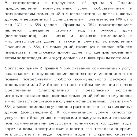
В соответствии с подпунктом "в" пункта 4 Правил
предоставления коммунальных услуг собственникам и
пользователям помещений в многоквартирных домах и жилых
домов, утвержденных Постановлением Правительства РФ от 6
мая 2011 г. N 354 (далее - Правила N 354), водоотведением
является отведение сточных вод из жилого дома
(домовладения), из жилых и нежилых помещений в
многоквартирном доме, а также в случаях, установленных
Правилами N 354, из помещений, входящих в состав общего
имущества в многоквартирном доме, по централизованным
сетям водоотведения и внутридомовым инженерным системам.
Согласно пункту 2 Правил N 354 оказание коммунальных услуг
заключается в осуществлении деятельности исполнителя по
подаче потребителям любого коммунального ресурса в
отдельности или 2 и более из них в любом сочетании с целью
обеспечения благоприятных и безопасных условий
использования жилых, нежилых помещений, общего имущества
в многоквартирном доме в случаях, установленных Правилами N
354, а также земельных участков и расположенных на них жилых
домов (домовладений). К коммунальной услуге относится
услуга по обращению с твердыми коммунальными отходами;
под коммунальными ресурсами понимаются холодная вода,
горячая вода, электрическая энергия, газ, тепловая энергия,
теплоноситель в виде горячей воды в открытых системах