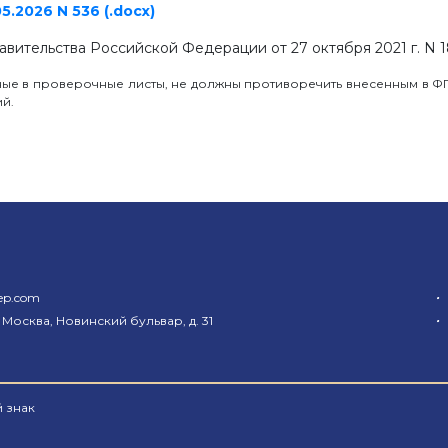
.2026 N 536 (.docx)
вительства Российской Федерации от 27 октября 2021 г. N 1
ные в проверочные листы, не должны противоречить внесенным в ФГ
й.
•
ep.com
•
 Москва, Новинский бульвар, д. 31
 знак